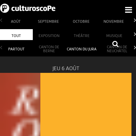
AOÛT
SEPTEMBRE
OCTOBRE
NOVEMBRE
TOUT
EXPOSITION
THÉÂTRE
MUSIQUE
CANTON DE
CANTON DE
PARTOUT
CANTON DU JURA
BERNE
NEUCHÂTEL
JEU 6 AOÛT