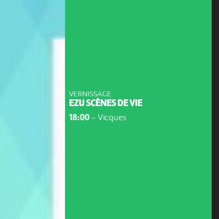
VERNISSAGE
EZU SCÈNES DE VIE
18:00
-
Vicques