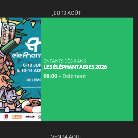
JEU 13 AOÛT
ENFANTS DÈS 6 ANS
LES ÉLÉPHANTAISIES 2026
09:00
-
Delémont
VEN 14 AOÛT