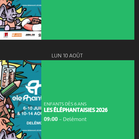
LUN 10 AOÛT
ENFANTS DÈS 6 ANS
LES ÉLÉPHANTAISIES 2026
09:00
-
Delémont