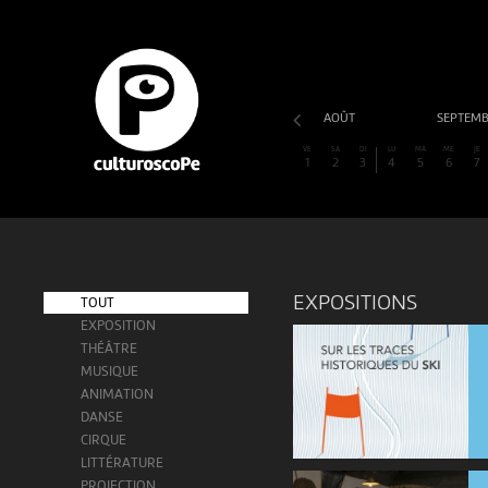
AOÛT
SEPTEM
VE
SA
DI
LU
MA
ME
JE
1
2
3
4
5
6
7
EXPOSITIONS
TOUT
EXPOSITION
THÉÂTRE
MUSIQUE
ANIMATION
DANSE
CIRQUE
LITTÉRATURE
PROJECTION