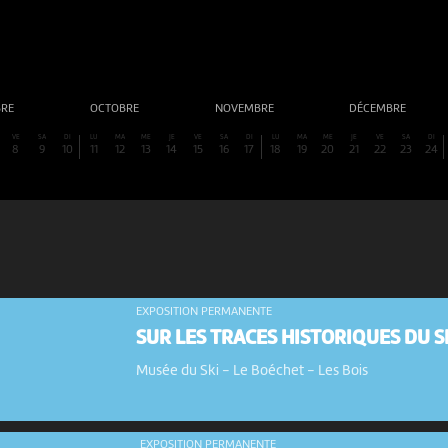
BRE
OCTOBRE
NOVEMBRE
DÉCEMBRE
VE
SA
DI
LU
MA
ME
JE
VE
SA
DI
LU
MA
ME
JE
VE
SA
DI
8
9
10
11
12
13
14
15
16
17
18
19
20
21
22
23
24
EXPOSITION PERMANENTE
SUR LES TRACES HISTORIQUES DU S
Musée du Ski - Le Boéchet
-
Les Bois
EXPOSITION PERMANENTE