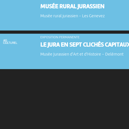
MUSÉE RURAL JURASSIEN
Musée rural jurassien
-
Les Genevez
EXPOSITION PERMANENTE
LE JURA EN SEPT CLICHÉS CAPITAU
Musée Jurassien d'Art et d'Histoire
-
Delémont