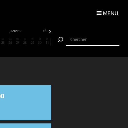
MENU
JANVIER
FÉVRIER
MARS
AVRIL
LU
MA
ME
JE
VE
SA
DI
25
26
27
28
29
30
31
KI