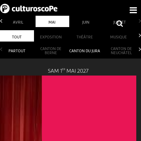
AVRIL
MAI
JUIN
JUILLET
TOUT
EXPOSITION
THÉÂTRE
MUSIQUE
CANTON DE
CANTON DE
PARTOUT
CANTON DU JURA
BERNE
NEUCHÂTEL
ER
SAM 1
MAI 2027