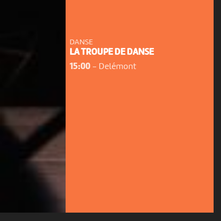
DANSE
LA TROUPE DE DANSE
15:00
-
Delémont