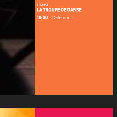
DANSE
LA TROUPE DE DANSE
18:00
-
Delémont