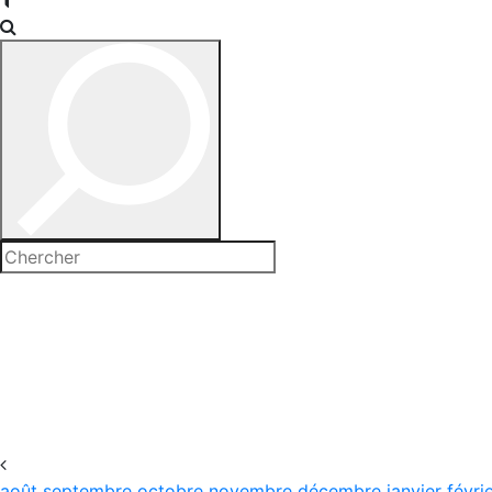
août
septembre
octobre
novembre
décembre
janvier
févri