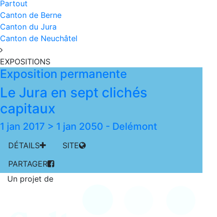
Partout
Canton de Berne
Canton du Jura
Canton de Neuchâtel
EXPOSITIONS
Exposition permanente
Le Jura en sept clichés
capitaux
1 jan 2017 > 1 jan 2050
-
Delémont
DÉTAILS
SITE
PARTAGER
Un projet de