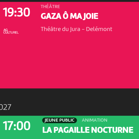
THÉÂTRE
19:30
GAZA Ô MA JOIE
Théâtre du Jura
-
Delémont
027
JEUNE PUBLIC
ANIMATION
17:00
LA PAGAILLE NOCTURNE