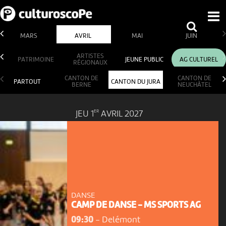
MARS
AVRIL
MAI
JUIN
ARTISTES
PATRIMOINE
JEUNE PUBLIC
AG CULTUREL
RÉGIONAUX
CANTON DE
CANTON DE
PARTOUT
CANTON DU JURA
BERNE
NEUCHÂTEL
ER
JEU 1
AVRIL 2027
DANSE
CAMP DE DANSE - MS SPORTS AG
09:30
-
Delémont