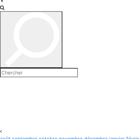
août
septembre
octobre
novembre
décembre
janvier
févri