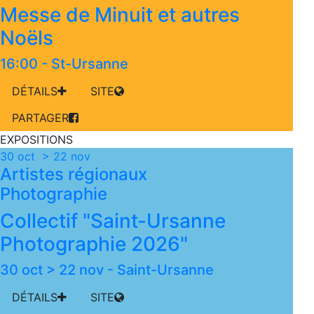
Messe de Minuit et autres
Noëls
16:00
-
St-Ursanne
DÉTAILS
SITE
PARTAGER
EXPOSITIONS
30 oct > 22 nov
Artistes régionaux
Photographie
Collectif "Saint-Ursanne
Photographie 2026"
30 oct > 22 nov
-
Saint-Ursanne
DÉTAILS
SITE