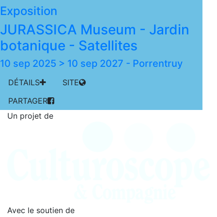
Exposition
JURASSICA Museum - Jardin
botanique - Satellites
10 sep 2025 > 10 sep 2027
-
Porrentruy
DÉTAILS
SITE
PARTAGER
Un projet de
Avec le soutien de