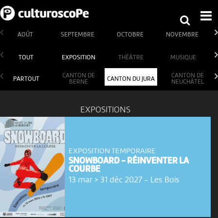
AOÛT
SEPTEMBRE
OCTOBRE
NOVEMBRE
TOUT
EXPOSITION
THÉÂTRE
MUSIQUE
CANTON DE
CANTON DE
PARTOUT
CANTON DU JURA
BERNE
NEUCHÂTEL
EXPOSITIONS
EXPOSITION TEMPORAIRE
SNOWBOARD - RÉINVENTER LA
COURBE
13 mar > 31 déc 2027
-
Les Bois