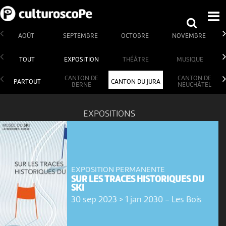
AOÛT
SEPTEMBRE
OCTOBRE
NOVEMBRE
TOUT
EXPOSITION
THÉÂTRE
MUSIQUE
CANTON DE
CANTON DE
PARTOUT
CANTON DU JURA
BERNE
NEUCHÂTEL
EXPOSITIONS
EXPOSITION PERMANENTE
SUR LES TRACES HISTORIQUES DU
SKI
30 sep 2023 > 1 jan 2030
-
Les Bois