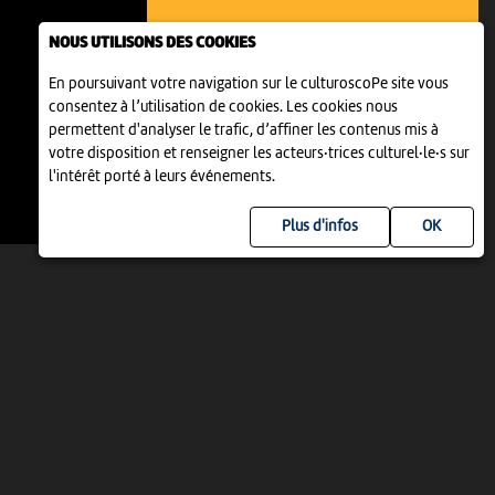
MUSIQUE
NOUS UTILISONS DES COOKIES
50 ANS FESTIVAL DU JURA
En poursuivant votre navigation sur le culturoscoPe site vous
17:00
-
Courgenay
consentez à l’utilisation de cookies. Les cookies nous
permettent d'analyser le trafic, d’affiner les contenus mis à
votre disposition et renseigner les acteurs·trices culturel·le·s sur
l'intérêt porté à leurs événements.
Plus d'infos
EXPOSITIONS
EXPOSITION
"PASSÉ PRÉSENT. LES MAINS DANS