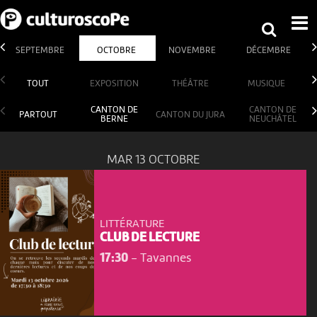
SEPTEMBRE
OCTOBRE
NOVEMBRE
DÉCEMBRE
TOUT
EXPOSITION
THÉÂTRE
MUSIQUE
CANTON DE
CANTON DE
PARTOUT
CANTON DU JURA
BERNE
NEUCHÂTEL
MAR 13 OCTOBRE
LITTÉRATURE
CLUB DE LECTURE
17:30
-
Tavannes