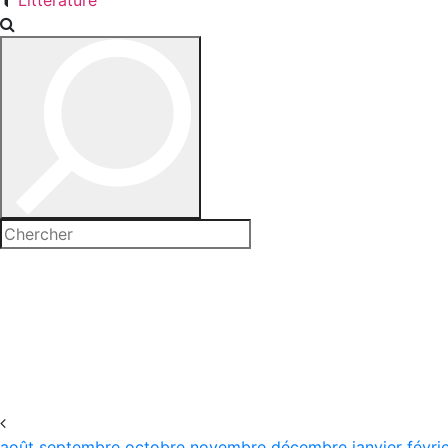
Littérature
août
septembre
octobre
novembre
décembre
janvier
févri