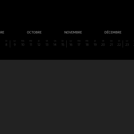
BRE
OCTOBRE
NOVEMBRE
DÉCEMBRE
DI
LU
MA
ME
JE
VE
SA
DI
LU
MA
ME
JE
VE
SA
DI
LU
8
9
10
11
12
13
14
15
16
17
18
19
20
21
22
23