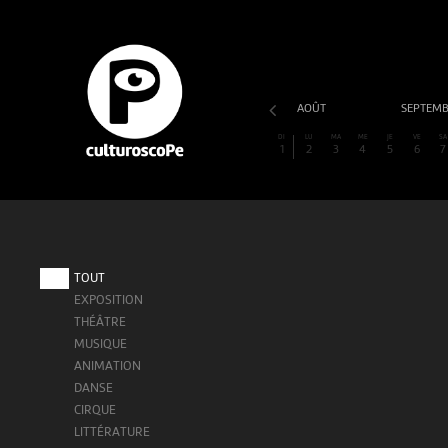
AOÛT
SEPTEM
DI
LU
MA
ME
JE
VE
SA
1
2
3
4
5
6
7
TOUT
EXPOSITION
THÉÂTRE
MUSIQUE
ANIMATION
DANSE
CIRQUE
LITTÉRATURE