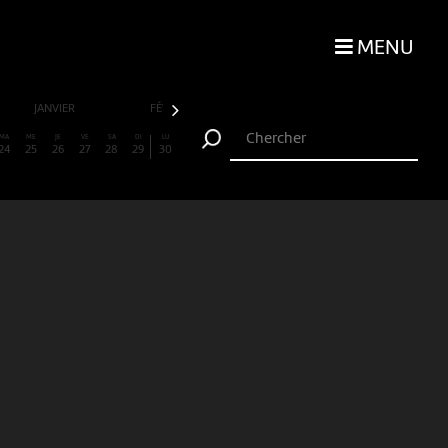
MENU
JANVIER
FÉVRIER
MARS
AVRIL
MA
ME
JE
VE
SA
DI
LU
24
25
26
27
28
29
30