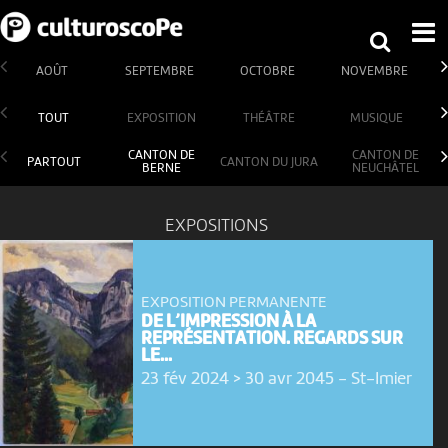
AOÛT
SEPTEMBRE
OCTOBRE
NOVEMBRE
TOUT
EXPOSITION
THÉÂTRE
MUSIQUE
CANTON DE
CANTON DE
PARTOUT
CANTON DU JURA
BERNE
NEUCHÂTEL
EXPOSITIONS
EXPOSITION PERMANENTE
DE L’IMPRESSION À LA
REPRÉSENTATION. REGARDS SUR
LE...
23 fév 2024 > 30 avr 2045
-
St-Imier