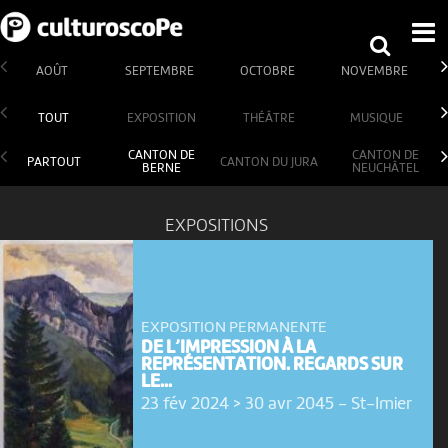
AOÛT
SEPTEMBRE
OCTOBRE
NOVEMBRE
TOUT
EXPOSITION
THÉÂTRE
MUSIQUE
CANTON DE
CANTON DE
PARTOUT
CANTON DU JURA
BERNE
NEUCHÂTEL
EXPOSITIONS
EXPOSITION PERMANENTE
DE L’IMPRESSION À LA
REPRÉSENTATION. REGARDS SUR
LE...
23 fév 2024 > 30 avr 2045
-
St-Imier