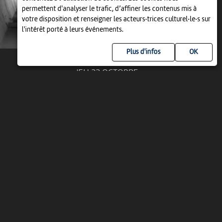
permettent d'analyser le trafic, d’affiner les contenus mis à
votre disposition et renseigner les acteurs·trices culturel·le·s sur
l'intérêt porté à leurs événements.
Plus d'infos
JEU 22 OCTOBRE
VISITE COMMENTÉE À LA PAUSE DE MIDI
VISITE SANDWICH
12:00
-
La Neuveville