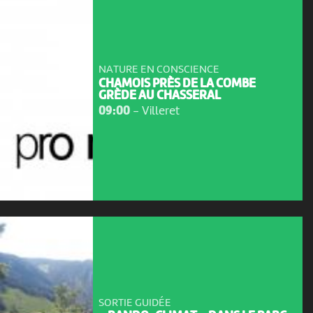
NATURE EN CONSCIENCE
CHAMOIS PRÈS DE LA COMBE
GRÈDE AU CHASSERAL
09:00
-
Villeret
SORTIE GUIDÉE