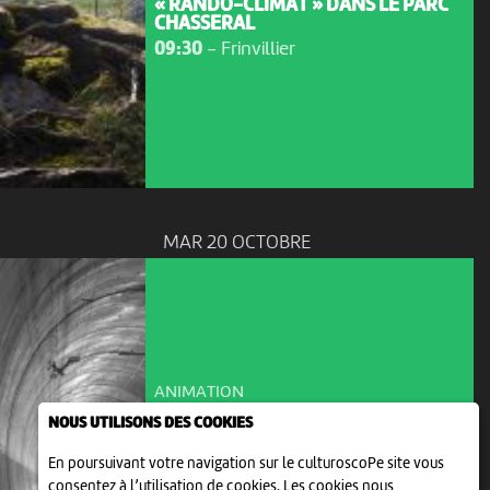
« RANDO-CLIMAT » DANS LE PARC
CHASSERAL
09:30
-
Frinvillier
MAR 20 OCTOBRE
ANIMATION
NLFA : 4 LETTRES POUR UNE
NOUS UTILISONS DES COOKIES
RÉVOLUTION FERROVIAIRE
19:30
-
Tramelan
En poursuivant votre navigation sur le culturoscoPe site vous
consentez à l’utilisation de cookies. Les cookies nous