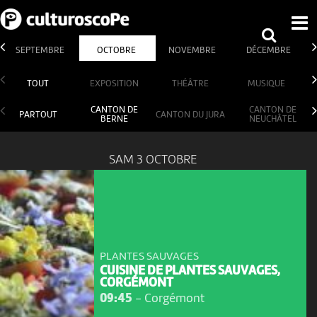
SEPTEMBRE
OCTOBRE
NOVEMBRE
DÉCEMBRE
TOUT
EXPOSITION
THÉÂTRE
MUSIQUE
CANTON DE
CANTON DE
PARTOUT
CANTON DU JURA
BERNE
NEUCHÂTEL
SAM 3 OCTOBRE
PLANTES SAUVAGES
CUISINE DE PLANTES SAUVAGES,
CORGÉMONT
09:45
-
Corgémont