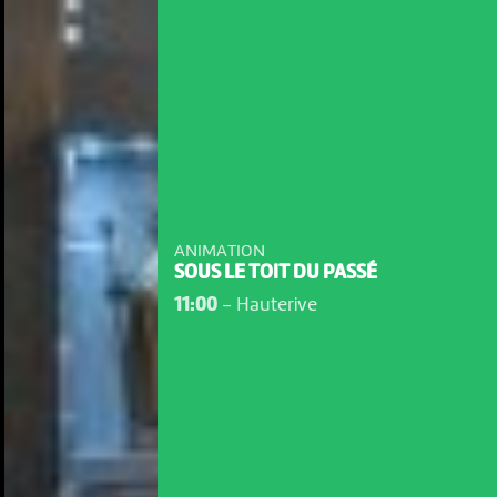
ANIMATION
SOUS LE TOIT DU PASSÉ
11:00
-
Hauterive
NOUS UTILISONS DES COOKIES
En poursuivant votre navigation sur le culturoscoPe site vous
consentez à l’utilisation de cookies. Les cookies nous
permettent d'analyser le trafic, d’affiner les contenus mis à
votre disposition et renseigner les acteurs·trices culturel·le·s sur
l'intérêt porté à leurs événements.
Plus d'infos