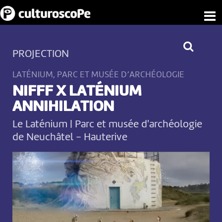
PROJECTION
LATÉNIUM, PARC ET MUSÉE D’ARCHÉOLOGIE
NIFFF X LATÉNIUM
ANNIHILATION
Le Laténium | Parc et musée d'archéologie
de Neuchâtel
-
Hauterive