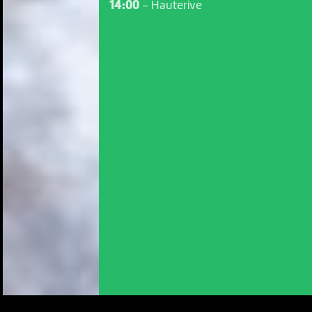
14:00
-
Hauterive