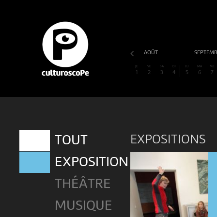
AOÛT
SEPTEM
JE
VE
SA
DI
LU
MA
ME
1
2
3
4
5
6
7
EXPOSITIONS
TOUT
EXPOSITION
THÉÂTRE
MUSIQUE