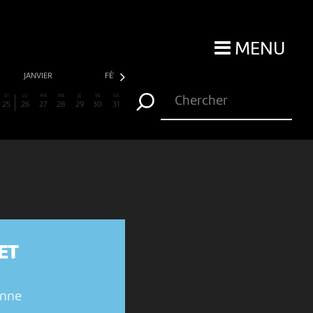
MENU
JANVIER
FÉVRIER
MARS
AVRIL
DI
LU
MA
ME
JE
VE
SA
25
26
27
28
29
30
31
ET
enne