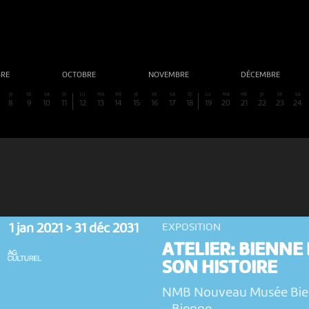
BRE
OCTOBRE
NOVEMBRE
DÉCEMBRE
JE
VE
SA
DI
LU
MA
ME
JE
VE
SA
DI
LU
MA
ME
JE
VE
SA
8
9
10
11
12
13
14
15
16
17
18
19
20
21
22
23
24
1 jan 2021 > 31 déc 2031
EXPOSITION
ATELIER: BIENNE 
SON HISTOIRE
NMB Nouveau Musée Bi