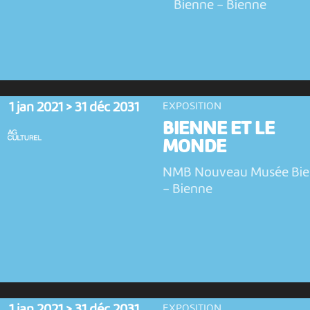
Bienne
-
Bienne
1 jan 2021 > 31 déc 2031
EXPOSITION
BIENNE ET LE
MONDE
NMB Nouveau Musée Bi
-
Bienne
EXPOSITION