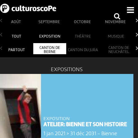
AOÛT
SEPTEMBRE
OCTOBRE
NOVEMBRE
TOUT
EXPOSITION
THÉÂTRE
MUSIQUE
CANTON DE
CANTON DE
PARTOUT
CANTON DU JURA
BERNE
NEUCHÂTEL
EXPOSITIONS
EXPOSITION
ATELIER: BIENNE ET SON HISTOIRE
1 jan 2021 > 31 déc 2031
-
Bienne