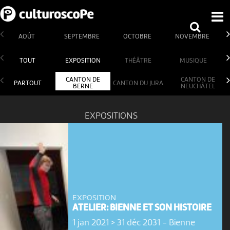
AOÛT
SEPTEMBRE
OCTOBRE
NOVEMBRE
TOUT
EXPOSITION
THÉÂTRE
MUSIQUE
CANTON DE
CANTON DE
PARTOUT
CANTON DU JURA
BERNE
NEUCHÂTEL
EXPOSITIONS
EXPOSITION
ATELIER: BIENNE ET SON HISTOIRE
1 jan 2021 > 31 déc 2031
-
Bienne