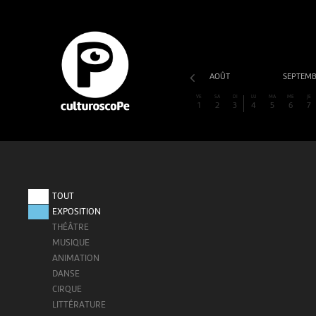
AOÛT
SEPTEM
VE
SA
DI
LU
MA
ME
JE
1
2
3
4
5
6
7
TOUT
EXPOSITION
THÉÂTRE
MUSIQUE
ANIMATION
DANSE
CIRQUE
LITTÉRATURE