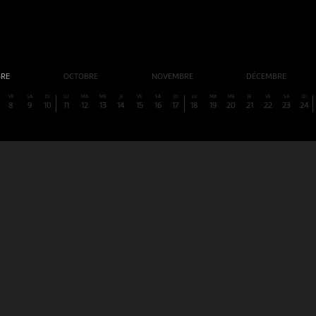
BRE
OCTOBRE
NOVEMBRE
DÉCEMBRE
VE
SA
DI
LU
MA
ME
JE
VE
SA
DI
LU
MA
ME
JE
VE
SA
DI
8
9
10
11
12
13
14
15
16
17
18
19
20
21
22
23
24