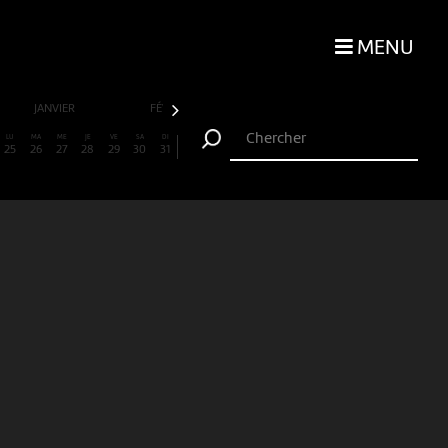
MENU
JANVIER
FÉVRIER
MARS
AVRIL
LU
MA
ME
JE
VE
SA
DI
25
26
27
28
29
30
31