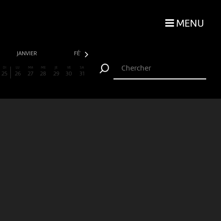
MENU
JANVIER
FÉVRIER
MARS
AVRIL
DI
LU
MA
ME
JE
VE
SA
25
26
27
28
29
30
31