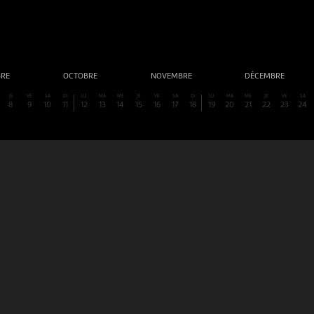
BRE
OCTOBRE
NOVEMBRE
DÉCEMBRE
JE
VE
SA
DI
LU
MA
ME
JE
VE
SA
DI
LU
MA
ME
JE
VE
SA
8
9
10
11
12
13
14
15
16
17
18
19
20
21
22
23
24