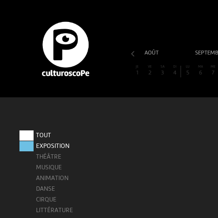
AOÛT
SEPTEM
JE
VE
SA
DI
LU
MA
ME
1
2
3
4
5
6
7
TOUT
EXPOSITION
THÉÂTRE
MUSIQUE
ANIMATION
DANSE
CIRQUE
LITTÉRATURE