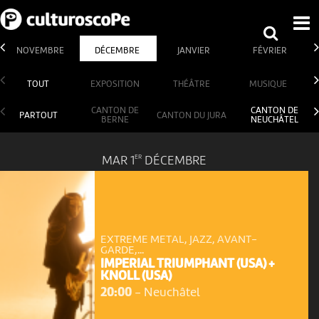
NOVEMBRE
DÉCEMBRE
JANVIER
FÉVRIER
TOUT
EXPOSITION
THÉÂTRE
MUSIQUE
CANTON DE
CANTON DE
PARTOUT
CANTON DU JURA
BERNE
NEUCHÂTEL
ER
MAR 1
DÉCEMBRE
EXTREME METAL, JAZZ, AVANT-
GARDE,...
IMPERIAL TRIUMPHANT (USA) +
KNOLL (USA)
20:00
-
Neuchâtel