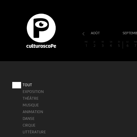
AOÛT
SEPTEM
ME
JE
VE
SA
DI
LU
M
1
2
3
4
5
6
7
TOUT
EXPOSITION
THÉÂTRE
MUSIQUE
ANIMATION
DANSE
CIRQUE
LITTÉRATURE