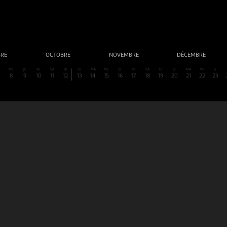
BRE
OCTOBRE
NOVEMBRE
DÉCEMBRE
A
ME
JE
VE
SA
DI
LU
MA
ME
JE
VE
SA
DI
LU
MA
ME
JE
8
9
10
11
12
13
14
15
16
17
18
19
20
21
22
23