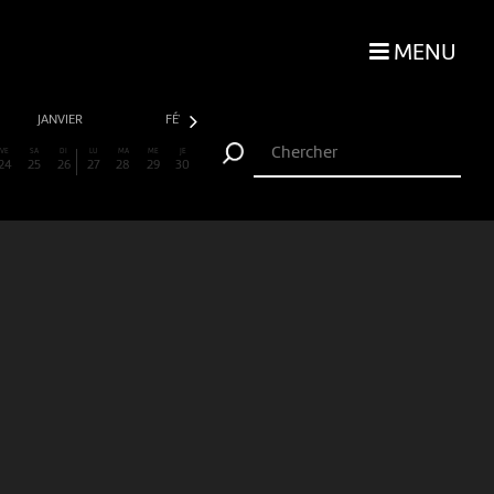
MENU
JANVIER
FÉVRIER
MARS
AVRIL
VE
SA
DI
LU
MA
ME
JE
24
25
26
27
28
29
30