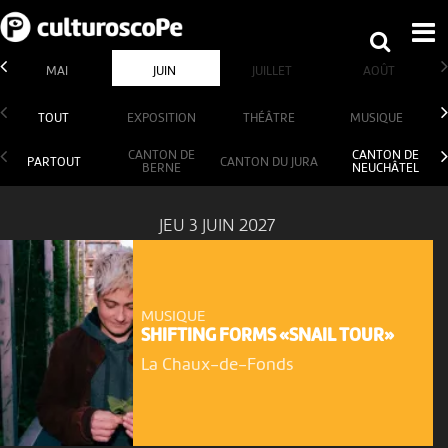
MAI
JUIN
JUILLET
AOÛT
TOUT
EXPOSITION
THÉÂTRE
MUSIQUE
CANTON DE
CANTON DE
PARTOUT
CANTON DU JURA
BERNE
NEUCHÂTEL
JEU 3 JUIN 2027
MUSIQUE
SHIFTING FORMS «SNAIL TOUR»
La Chaux-de-Fonds