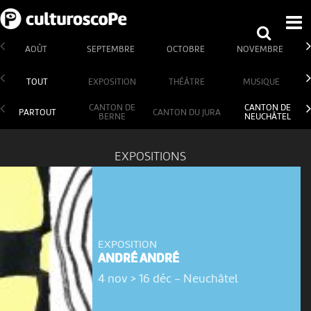
AOÛT
SEPTEMBRE
OCTOBRE
NOVEMBRE
TOUT
EXPOSITION
THÉÂTRE
MUSIQUE
CANTON DE
CANTON DE
PARTOUT
CANTON DU JURA
BERNE
NEUCHÂTEL
EXPOSITIONS
EXPOSITION
ANDRÉ ANDRÉ
4 nov > 16 déc
-
Neuchâtel