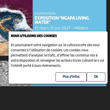
EXPOSITION
EXPOSITION "NGAPA LIVING
WATER"
31 mai > 31 oct 2027
-
Môtiers
NOUS UTILISONS DES COOKIES
En poursuivant votre navigation sur le culturoscoPe site vous
consentez à l’utilisation de cookies. Les cookies nous
permettent d'analyser le trafic, d’affiner les contenus mis à
votre disposition et renseigner les acteurs·trices culturel·le·s sur
l'intérêt porté à leurs événements.
Plus d'infos
EXPOSITION PERMANENTE
L’IMPERMANENCE DES CHOSES
1 jan 2024 > 1 jan 2030
-
Neuchâtel