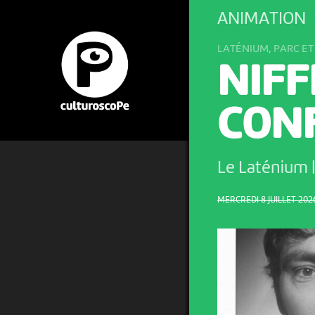
ANIMATION
LATÉNIUM, PARC E
NIFF
CON
Le Laténium 
MERCREDI 8 JUILLET 2026