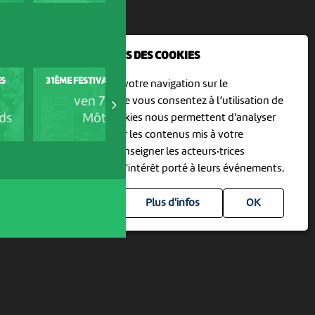
NOUS UTILISONS DES COOKIES
ES
31ÈME FESTIVAL HORS TRIBU
EZU SCÈNES DE VIE
En poursuivant votre navigation sur le
ven 7 août
ven 7 août
culturoscoPe site vous consentez à l’utilisation de
ds
Môtiers
Vicques
cookies. Les cookies nous permettent d'analyser
le trafic, d’affiner les contenus mis à votre
disposition et renseigner les acteurs·trices
culturel·le·s sur l'intérêt porté à leurs événements.
Plus d'infos