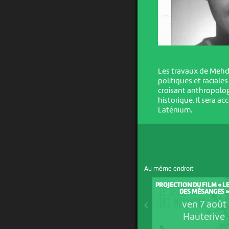
Les travaux de Mehdi 
politiques et raciale
croisant anthropolog
historique. Il sera a
Laténium.
Au même endroit
PROJECTION DU FILM « L
DES MÉSANGES »
ven 7 août
Hauterive