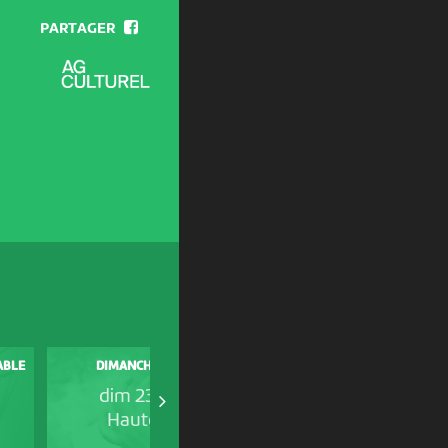
PARTAGER
VISITE GUIDÉE NEUCHÂTEL,
SABLE
DIMANCHE MALIN
EMPREINTES COLONIALES
dim 23 août
jeu 27 août
Hauterive
Hauterive