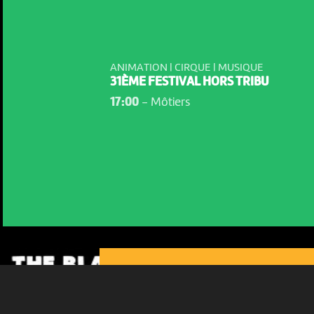
ANIMATION | CIRQUE | MUSIQUE
31ÈME FESTIVAL HORS TRIBU
17:00
-
Môtiers
NOUS UTILISONS DES COOKIES
En poursuivant votre navigation sur le culturoscoPe site vous
consentez à l’utilisation de cookies. Les cookies nous
permettent d'analyser le trafic, d’affiner les contenus mis à
votre disposition et renseigner les acteurs·trices culturel·le·s sur
l'intérêt porté à leurs événements.
Plus d'infos