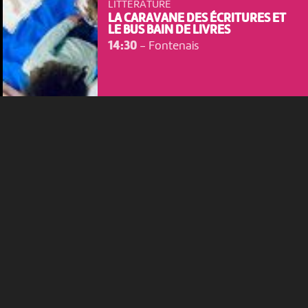
LITTÉRATURE
permettent d'analyser le trafic, d’affiner les contenus mis à
LA CARAVANE DES ÉCRITURES ET
votre disposition et renseigner les acteurs·trices culturel·le·s sur
LE BUS BAIN DE LIVRES
l'intérêt porté à leurs événements.
14:30
-
Fontenais
Plus d'infos
MAR 18 AOÛT