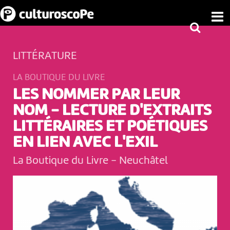
LITTÉRATURE
LA BOUTIQUE DU LIVRE
LES NOMMER PAR LEUR
NOM - LECTURE D'EXTRAITS
LITTÉRAIRES ET POÉTIQUES
EN LIEN AVEC L'EXIL
La Boutique du Livre
-
Neuchâtel