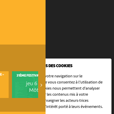
NOUS UTILISONS DES COOKIES
E -
31ÈME FESTIVAL HORS TRIBU
KATCH IMPRO FESTIVAL (KIF)
En poursuivant votre navigation sur le
culturoscoPe site vous consentez à l’utilisation de
jeu 6 août
jeu 6 août
cookies. Les cookies nous permettent d'analyser
Môtiers
Neuchâtel
le trafic, d’affiner les contenus mis à votre
disposition et renseigner les acteurs·trices
culturel·le·s sur l'intérêt porté à leurs événements.