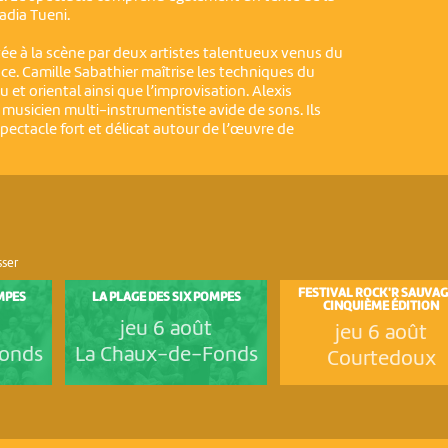
adia Tueni.
ée à la scène par deux artistes talentueux venus du
ce. Camille Sabathier maîtrise les techniques du
et oriental ainsi que l’improvisation. Alexis
musicien multi-instrumentiste avide de sons. Ils
ectacle fort et délicat autour de l’œuvre de
sser
FESTIVAL ROCK'R SAUVAG
MPES
LA PLAGE DES SIX POMPES
CINQUIÈME ÉDITION
jeu 6 août
jeu 6 août
onds
La Chaux-de-Fonds
Courtedoux