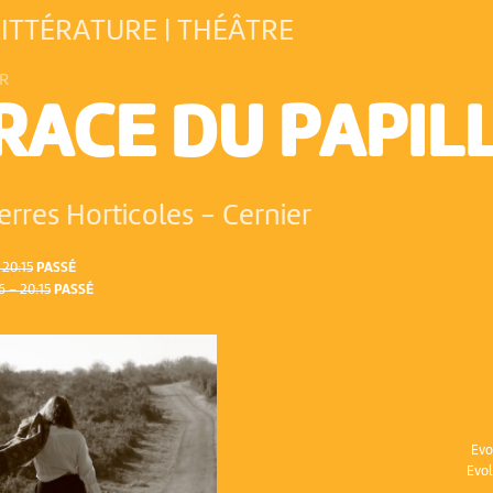
LITTÉRATURE | THÉÂTRE
R
RACE DU PAPIL
erres Horticoles
-
Cernier
 20:15
PASSÉ
 – 20:15
PASSÉ
Evo
Evol