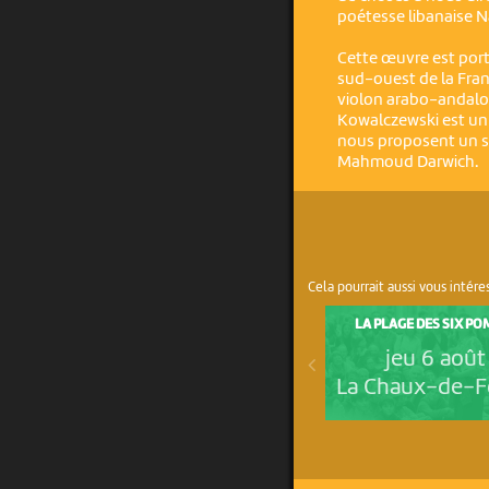
poétesse libanaise N
Cette œuvre est port
sud-ouest de la Fran
violon arabo-andalou 
Kowalczewski est un 
nous proposent un sp
Mahmoud Darwich.
Cela pourrait aussi vous intére
LA PLAGE DES SIX PO
jeu 6 août
La Chaux-de-F