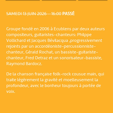
SAMEDI 13 JUIN 2026 – 16:00
PASSÉ
Groupe fondé en 2006 à Ecublens par deux auteurs
compositeurs, guitaristes-chanteurs: Philppe
Vollichard et Jacques Bévilacqua ,progressivement
rejoints par un accordéoniste-percussionniste-
chanteur, Gérald Rochat, un bassiste-guitariste-
chanteur, Fred Detraz et un sonorisateur-bassiste,
Raymond Bardocz.
De la chanson française folk-rock cousue main, qui
traite légèrement la gravité et moelleusement la
NOUS UTILISONS DES COOKIES
profondeur, avec le bonheur toujours à portée de
En poursuivant votre navigation sur le culturoscoPe site vous
voix.
consentez à l’utilisation de cookies. Les cookies nous
permettent d'analyser le trafic, d’affiner les contenus mis à
votre disposition et renseigner les acteurs·trices culturel·le·s sur
l'intérêt porté à leurs événements.