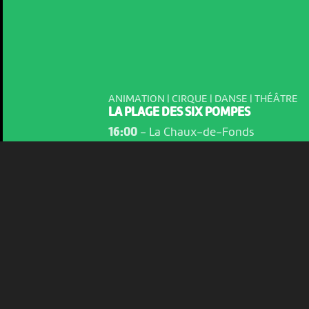
NOUS UTILISONS DES COOKIES
En poursuivant votre navigation sur le culturoscoPe site vous
consentez à l’utilisation de cookies. Les cookies nous
permettent d'analyser le trafic, d’affiner les contenus mis à
votre disposition et renseigner les acteurs·trices culturel·le·s sur
l'intérêt porté à leurs événements.
ANIMATION | CIRQUE | DANSE | THÉÂTRE
LA PLAGE DES SIX POMPES
Plus d'infos
16:00
-
La Chaux-de-Fonds