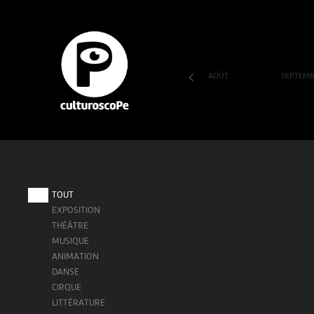
AOÛT
SEPTEM
SA
DI
LU
MA
ME
JE
VE
1
2
3
4
5
6
7
TOUT
EXPOSITION
THÉÂTRE
MUSIQUE
ANIMATION
DANSE
CIRQUE
LITTÉRATURE