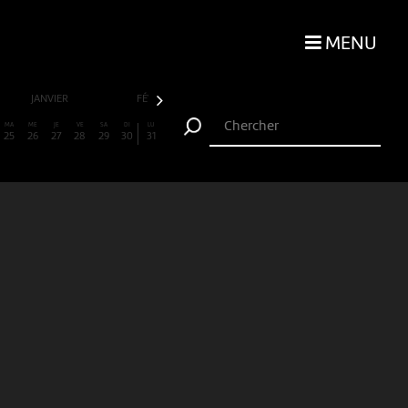
MENU
JANVIER
FÉVRIER
MARS
AVRIL
MA
ME
JE
VE
SA
DI
LU
25
26
27
28
29
30
31