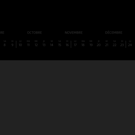
BRE
OCTOBRE
NOVEMBRE
DÉCEMBRE
SA
DI
LU
MA
ME
JE
VE
SA
DI
LU
MA
ME
JE
VE
SA
DI
LU
8
9
10
11
12
13
14
15
16
17
18
19
20
21
22
23
24