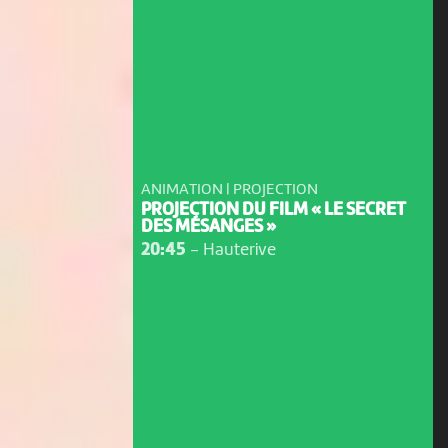
ANIMATION | PROJECTION
PROJECTION DU FILM « LE SECRET
DES MÉSANGES »
20:45
-
Hauterive