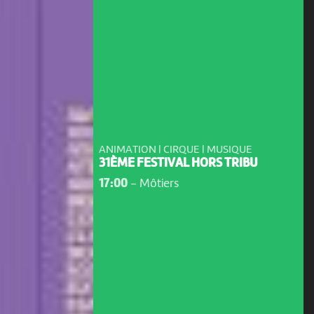
ANIMATION | CIRQUE | MUSIQUE
31ÈME FESTIVAL HORS TRIBU
17:00
-
Môtiers