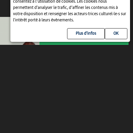
consentez à l’utilisation de cookies. Les cookies nous
permettent d'analyser le trafic, d’affiner les contenus mis à
VEN 15 JANVIER 2027
votre disposition et renseigner les acteurs·trices culturel·le·s sur
l'intérêt porté à leurs événements.
Plus d'infos
ANIMATION | THÉÂTRE
MIDI THÉÂTRE — SWISS MAKER
12:15
-
Neuchâtel