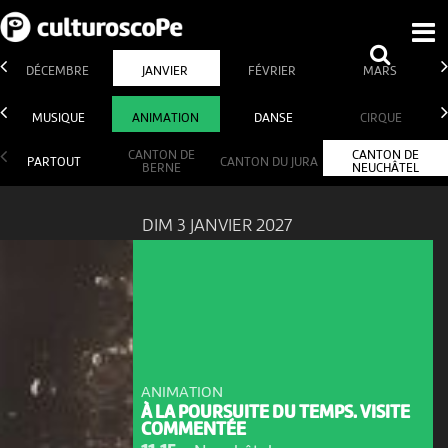
DÉCEMBRE
JANVIER
FÉVRIER
MARS
MUSIQUE
ANIMATION
DANSE
CIRQUE
CANTON DE
CANTON DE
PARTOUT
CANTON DU JURA
BERNE
NEUCHÂTEL
DIM 3 JANVIER 2027
ANIMATION
À LA POURSUITE DU TEMPS. VISITE
COMMENTÉE