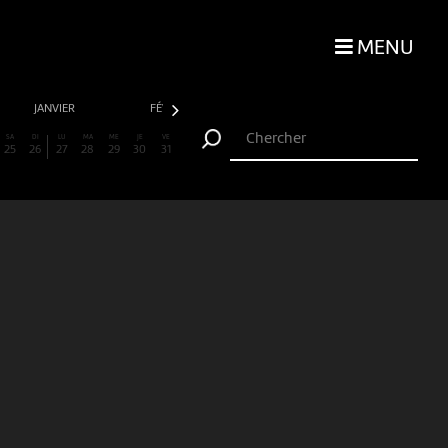
MENU
JANVIER
FÉVRIER
MARS
AVRIL
SA
DI
LU
MA
ME
JE
VE
25
26
27
28
29
30
31