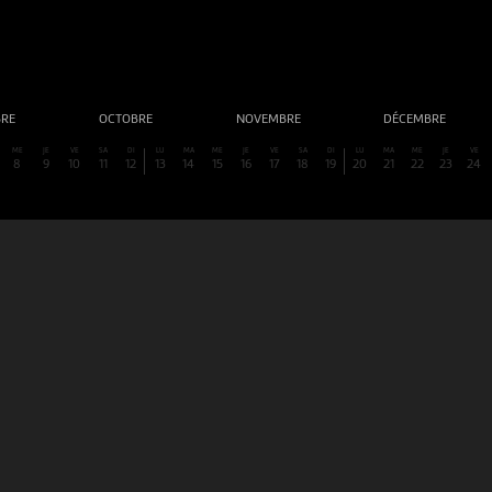
BRE
OCTOBRE
NOVEMBRE
DÉCEMBRE
ME
JE
VE
SA
DI
LU
MA
ME
JE
VE
SA
DI
LU
MA
ME
JE
VE
8
9
10
11
12
13
14
15
16
17
18
19
20
21
22
23
24