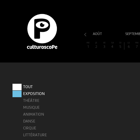
AOÛT
SEPTEM
ME
JE
VE
SA
DI
LU
MA
1
2
3
4
5
6
7
TOUT
EXPOSITION
THÉÂTRE
MUSIQUE
ANIMATION
DANSE
CIRQUE
LITTÉRATURE