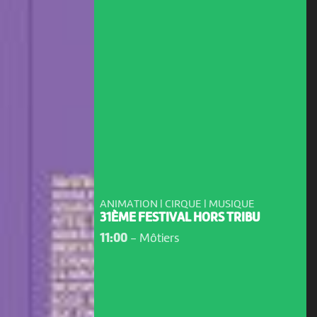
ANIMATION | CIRQUE | MUSIQUE
31ÈME FESTIVAL HORS TRIBU
11:00
-
Môtiers