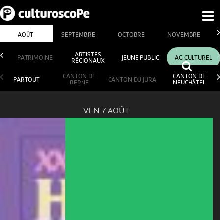
AOÛT
SEPTEMBRE
OCTOBRE
NOVEMBRE
ARTISTES
PATRIMOINE
JEUNE PUBLIC
AG CULTUREL
RÉGIONAUX
CANTON DE
CANTON DE
PARTOUT
CANTON DU JURA
BERNE
NEUCHÂTEL
VEN 7 AOÛT