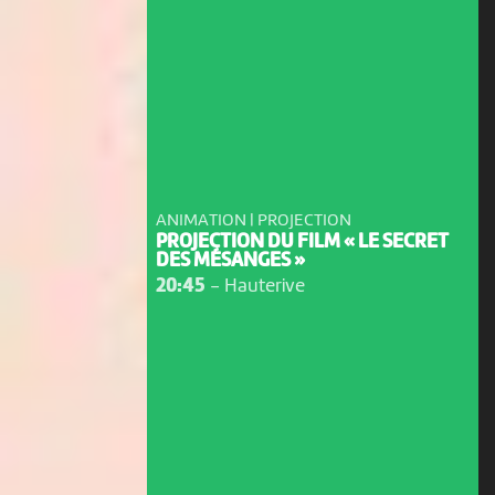
ANIMATION | PROJECTION
PROJECTION DU FILM « LE SECRET
DES MÉSANGES »
20:45
-
Hauterive