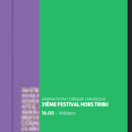
ANIMATION | CIRQUE | MUSIQUE
31ÈME FESTIVAL HORS TRIBU
16:00
-
Môtiers