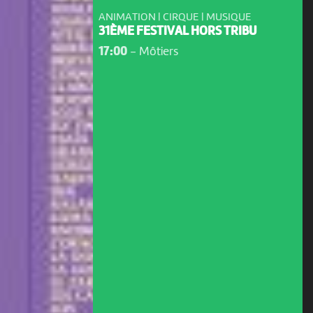
ANIMATION | CIRQUE | MUSIQUE
31ÈME FESTIVAL HORS TRIBU
17:00
-
Môtiers