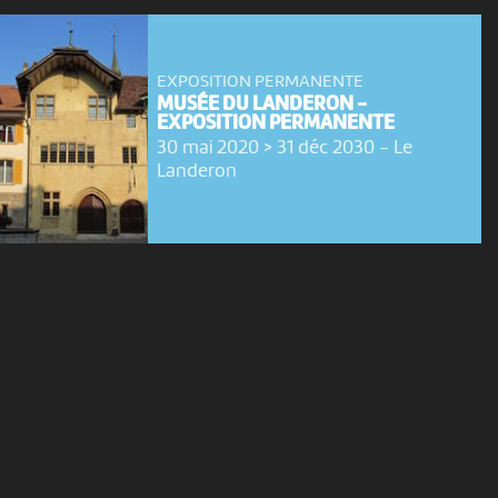
EXPOSITION PERMANENTE
MUSÉE DU LANDERON -
EXPOSITION PERMANENTE
30 mai 2020 > 31 déc 2030
-
Le
Landeron