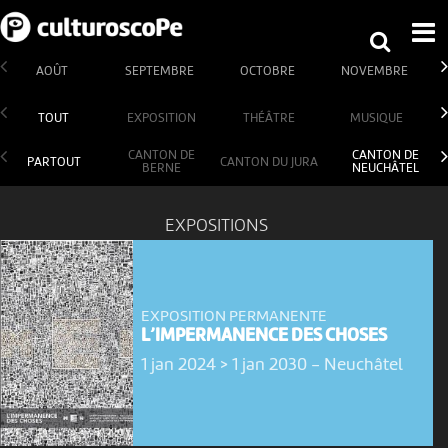
AOÛT
SEPTEMBRE
OCTOBRE
NOVEMBRE
TOUT
EXPOSITION
THÉÂTRE
MUSIQUE
CANTON DE
CANTON DE
PARTOUT
CANTON DU JURA
BERNE
NEUCHÂTEL
EXPOSITIONS
EXPOSITION PERMANENTE
L’IMPERMANENCE DES CHOSES
1 jan 2024 > 1 jan 2030
-
Neuchâtel