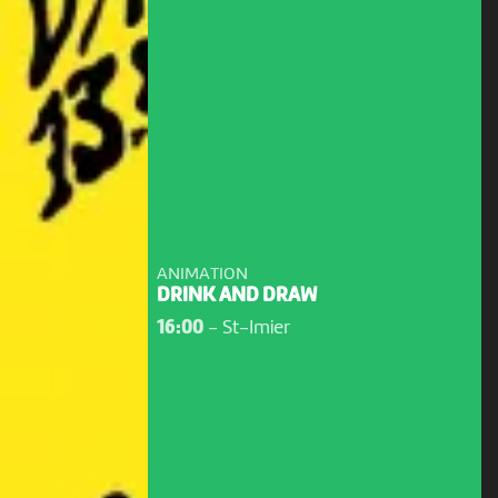
ANIMATION
DRINK AND DRAW
16:00
-
St-Imier