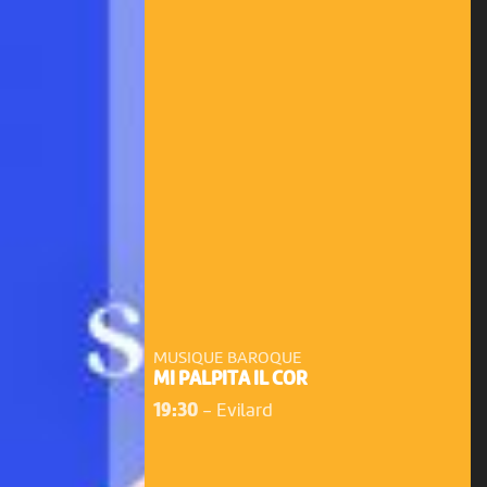
MUSIQUE BAROQUE
MI PALPITA IL COR
19:30
-
Evilard