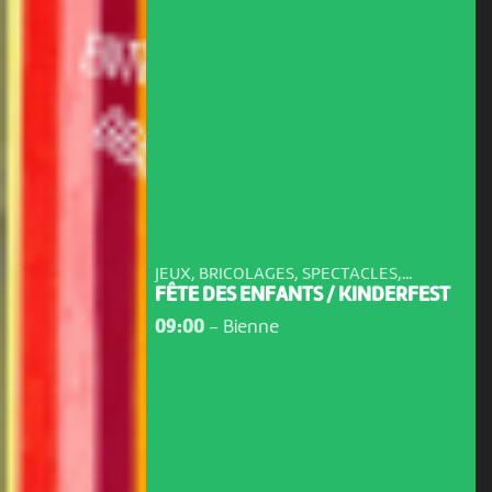
JEUX, BRICOLAGES, SPECTACLES,...
FÊTE DES ENFANTS / KINDERFEST
09:00
-
Bienne