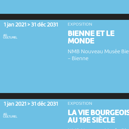
1 jan 2021 > 31 déc 2031
EXPOSITION
BIENNE ET LE
MONDE
NMB Nouveau Musée Bi
-
Bienne
1 jan 2021 > 31 déc 2031
EXPOSITION
LA VIE BOURGEOI
AU 19E SIÈCLE