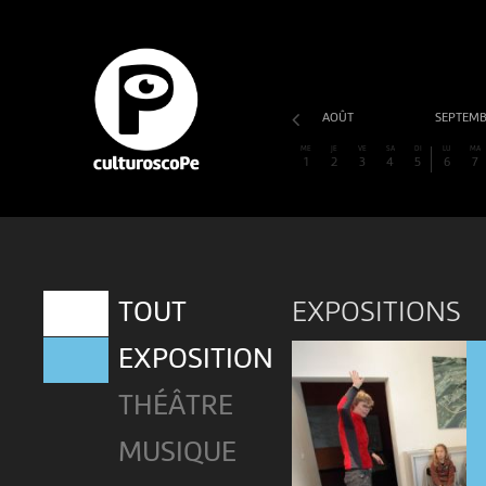
AOÛT
SEPTEM
ME
JE
VE
SA
DI
LU
MA
1
2
3
4
5
6
7
EXPOSITIONS
TOUT
EXPOSITION
THÉÂTRE
MUSIQUE