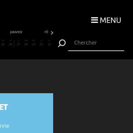
MENU
JANVIER
FÉVRIER
MARS
AVRIL
SA
DI
LU
MA
ME
JE
VE
25
26
27
28
29
30
31
ET
enne