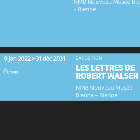
NMB Nouveau Musée Bi
-
Bienne
9 jan 2022 > 31 déc 2031
EXPOSITION
LES LETTRES DE
ROBERT WALSER
NMB Nouveau Musée
Bienne
-
Bienne