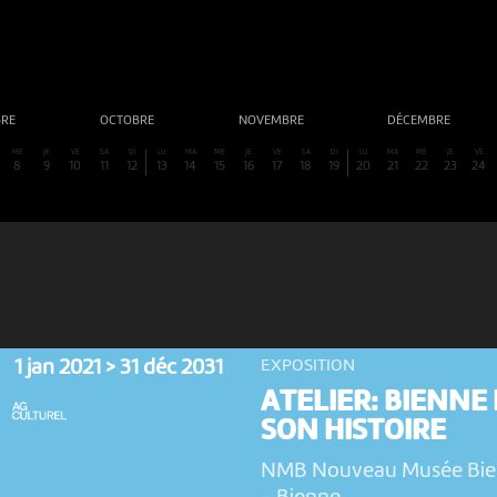
BRE
OCTOBRE
NOVEMBRE
DÉCEMBRE
ME
JE
VE
SA
DI
LU
MA
ME
JE
VE
SA
DI
LU
MA
ME
JE
VE
8
9
10
11
12
13
14
15
16
17
18
19
20
21
22
23
24
1 jan 2021 > 31 déc 2031
EXPOSITION
ATELIER: BIENNE 
SON HISTOIRE
NMB Nouveau Musée Bi