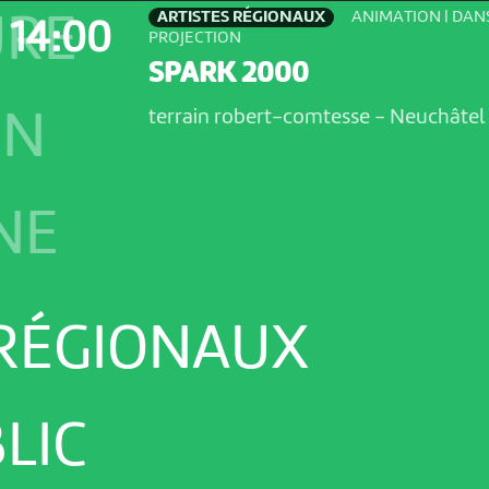
ARTISTES RÉGIONAUX
ANIMATION | DANS
URE
14:00
PROJECTION
SPARK 2000
terrain robert-comtesse
-
Neuchâtel
ON
NE
 RÉGIONAUX
LIC