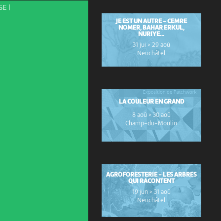
E |
JE EST UN AUTRE - CEMRE
NOMER, BAHAR ERKUL,
NURIYE...
31 jui > 29 aoû
Neuchâtel
LA COULEUR EN GRAND
8 aoû > 30 aoû
Champ-du-Moulin
AGROFORESTERIE - LES ARBRES
QUI RACONTENT
19 jun > 31 aoû
Neuchâtel