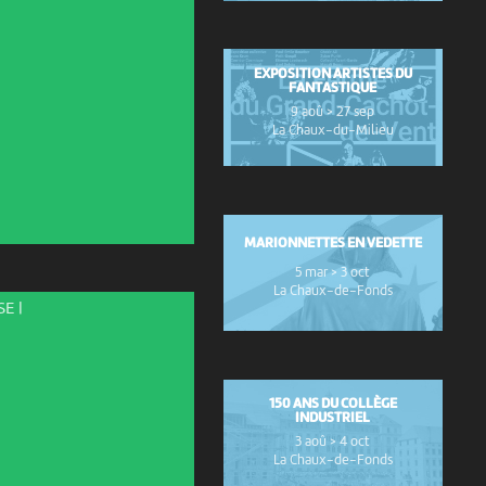
EXPOSITION ARTISTES DU
FANTASTIQUE
9 aoû > 27 sep
La Chaux-du-Milieu
MARIONNETTES EN VEDETTE
5 mar > 3 oct
La Chaux-de-Fonds
E |
150 ANS DU COLLÈGE
INDUSTRIEL
3 aoû > 4 oct
La Chaux-de-Fonds