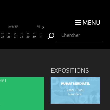
MENU
JANVIER
FÉVRIER
MARS
AVRIL
MA
ME
JE
VE
SA
DI
LU
25
26
27
28
29
30
31
EXPOSITIONS
SE |
PANART NEUCHÂTEL
2 mai > 9 aoû
Neuchâtel
l