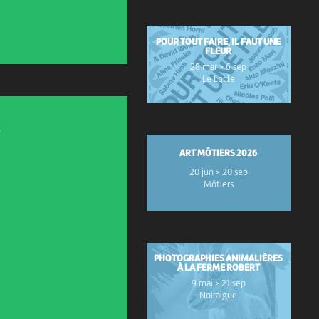
POUR TOUT FAIRE, IL FAUT UNE
FLEUR
28 mar > 6 sep
Le Locle
ART MÔTIERS 2026
20 jun > 20 sep
Môtiers
PHOTOGRAPHIES ANIMALIÈRES
À LA FERME ROBERT
9 mai > 21 sep
Noiraigue