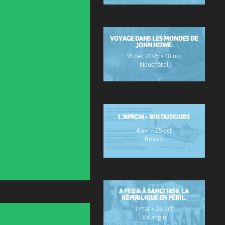
VOYAGE DANS LES MONDES DE
JOHN HOWE
18 déc 2025 > 18 oct
Neuchâtel
L’APRON - ROI DU DOUBS
4 avr > 25 oct
Bevaix
A FEU & À SANG! 1856, LA
RÉPUBLIQUE EN PÉRIL.
1 mar > 26 oct
Valangin