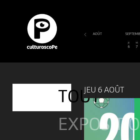
AOÛT
SEPTEM
SA
DI
LU
MA
ME
JE
VE
1
2
3
4
5
6
7
JEU 6 AOÛT
TOUT
EXPOSITI