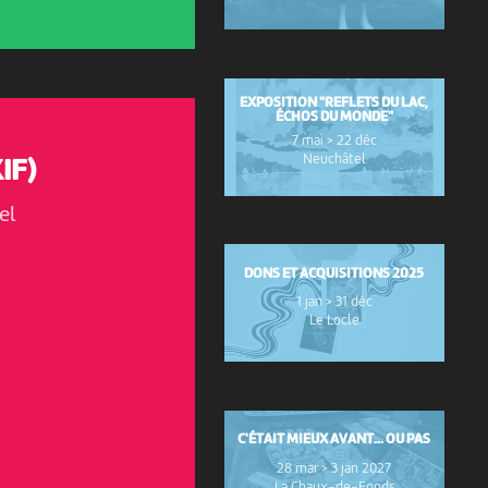
EXPOSITION "REFLETS DU LAC,
ÉCHOS DU MONDE"
7 mai > 22 déc
Neuchâtel
IF)
el
DONS ET ACQUISITIONS 2025
1 jan > 31 déc
Le Locle
C'ÉTAIT MIEUX AVANT... OU PAS
28 mar > 3 jan 2027
La Chaux-de-Fonds