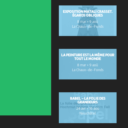
EXPOSITION MATALI CRASSET.
ÉGARDS OBLIQUES
8 mar > 9 aoû
La Chaux-de-Fonds
LA PEINTURE EST LA MÊME POUR
TOUT LE MONDE
8 mar > 9 aoû
La Chaux-de-Fonds
BABEL – LA FOLIE DES
GRANDEURS
24 avr > 16 aoû
Neuchâtel