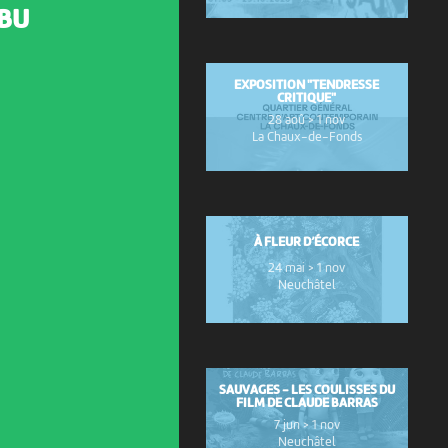
IBU
EXPOSITION "TENDRESSE
CRITIQUE"
28 aoû > 1 nov
La Chaux-de-Fonds
À FLEUR D’ÉCORCE
24 mai > 1 nov
Neuchâtel
SAUVAGES - LES COULISSES DU
FILM DE CLAUDE BARRAS
7 jun > 1 nov
Neuchâtel