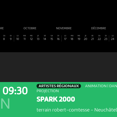
BRE
OCTOBRE
NOVEMBRE
DÉCEMBRE
SA
DI
LU
MA
ME
JE
VE
SA
DI
LU
MA
ME
JE
VE
SA
DI
LU
8
9
10
11
12
13
14
15
16
17
18
19
20
21
22
23
24
ARTISTES RÉGIONAUX
ANIMATION | DAN
09:30
PROJECTION
SPARK 2000
ON
terrain robert-comtesse
-
Neuchâte