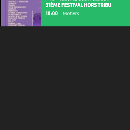
l'intérêt porté à leurs événements.
31ÈME FESTIVAL HORS TRIBU
18:00
-
Môtiers
Plus d'infos