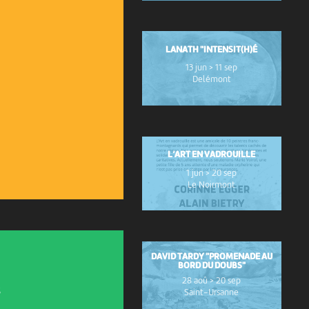
LANATH "INTENSIT(H)É
13 jun > 11 sep
Delémont
L’ART EN VADROUILLE
1 jun > 20 sep
Le Noirmont
DAVID TARDY "PROMENADE AU
BORD DU DOUBS"
28 aoû > 20 sep
s
Saint-Ursanne