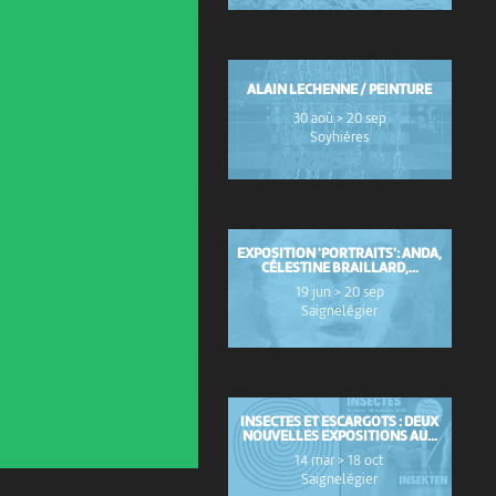
ALAIN LECHENNE / PEINTURE
30 aoû > 20 sep
Soyhières
EXPOSITION 'PORTRAITS': ANDA,
CÉLESTINE BRAILLARD,...
19 jun > 20 sep
Saignelégier
INSECTES ET ESCARGOTS : DEUX
NOUVELLES EXPOSITIONS AU...
14 mar > 18 oct
Saignelégier