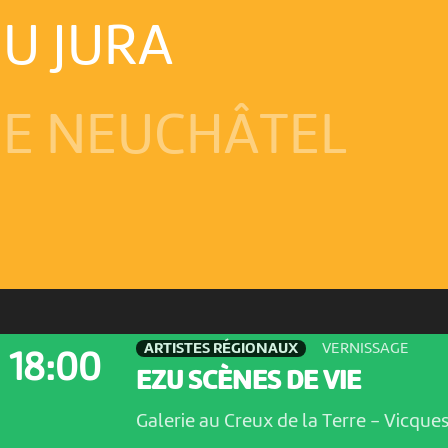
U JURA
E NEUCHÂTEL
ARTISTES RÉGIONAUX
VERNISSAGE
18:00
EZU SCÈNES DE VIE
Galerie au Creux de la Terre
-
Vicque