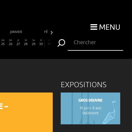
MENU
JANVIER
FÉVRIER
MARS
AVRIL
MA
ME
JE
VE
SA
DI
LU
25
26
27
28
29
30
31
EXPOSITIONS
GROS OEUVRE
E -
19 jun > 9 aoû
Delémont