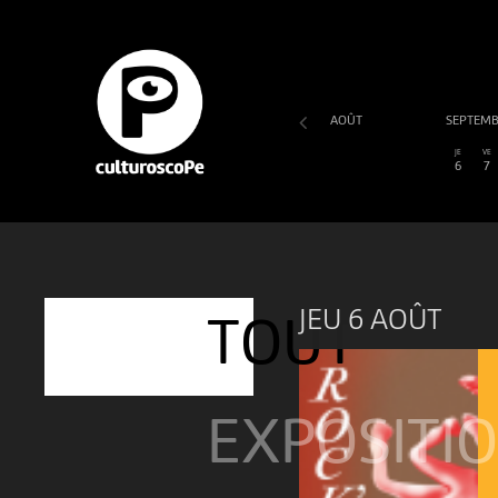
AOÛT
SEPTEM
SA
DI
LU
MA
ME
JE
VE
1
2
3
4
5
6
7
JEU 6 AOÛT
TOUT
EXPOSITI