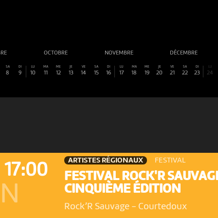
BRE
OCTOBRE
NOVEMBRE
DÉCEMBRE
SA
DI
LU
MA
ME
JE
VE
SA
DI
LU
MA
ME
JE
VE
SA
DI
LU
8
9
10
11
12
13
14
15
16
17
18
19
20
21
22
23
24
ARTISTES RÉGIONAUX
FESTIVAL
17:00
FESTIVAL ROCK'R SAUVAG
ON
CINQUIÈME ÉDITION
Rock’R Sauvage
-
Courtedoux