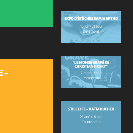
EXPO D’ÉTÉ CHEZ SAMIA ARTHO
15 jui > 31 aoû
Delémont
"LE MONDE GRAVÉ DE
CHRISTIAN HENRY"
E -
2 mar > 3 sep
Porrentruy
STILL LIFE - KATIA BUCHER
21 aoû > 6 sep
Courrendlin