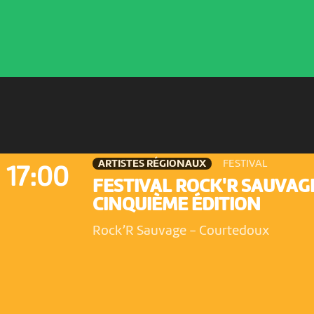
ARTISTES RÉGIONAUX
FESTIVAL
17:00
FESTIVAL ROCK'R SAUVAG
CINQUIÈME ÉDITION
Rock’R Sauvage
-
Courtedoux