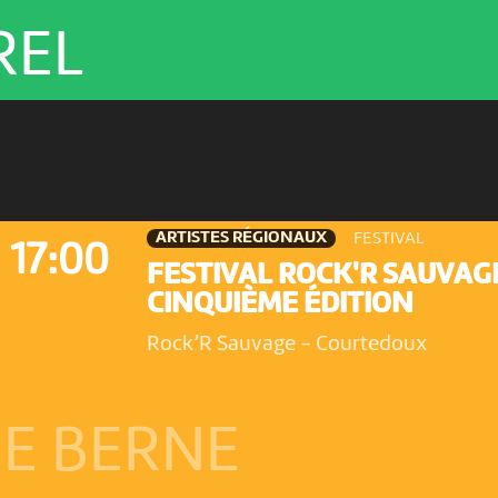
REL
ARTISTES RÉGIONAUX
FESTIVAL
17:00
FESTIVAL ROCK'R SAUVAG
CINQUIÈME ÉDITION
Rock’R Sauvage
-
Courtedoux
E BERNE