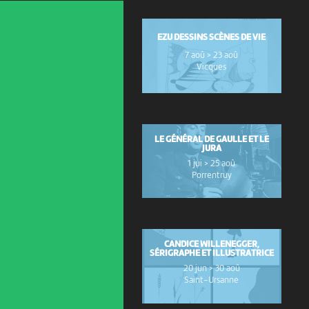
EZU DESSINS SCÈNES DE VIE
7 aoû > 23 aoû
Vicques
LE GÉNÉRAL DE GAULLE ET LE
JURA
1 jui > 25 aoû
Porrentruy
CANDICE WILLENEGGER,
SÉRIGRAPHE ET ILLUSTRATRICE
20 jun > 30 aoû
Saint-Ursanne