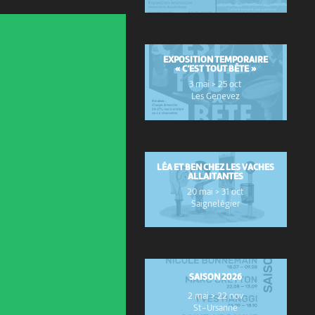
EXPOSITION TEMPORAIRE
« C’EST TOUT BÊTE »
3 mai > 25 oct
Les Genevez
LÉA ET BEN CHEZ LES VACHES
ALLAITANTES
20 mai > 31 oct
Saignelégier
SAISON 2026
2 mai > 22 nov
St-Ursanne