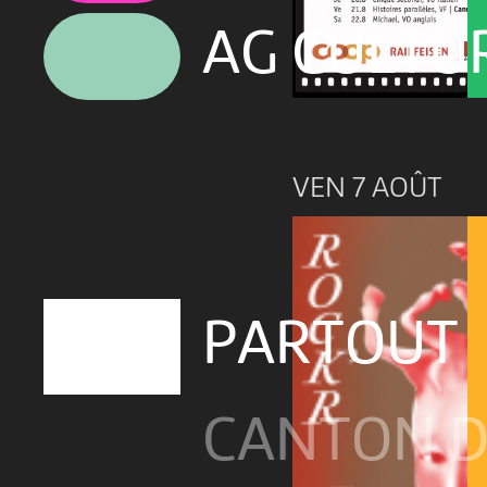
AG CULTU
VEN 7 AOÛT
PARTOUT
CANTON D