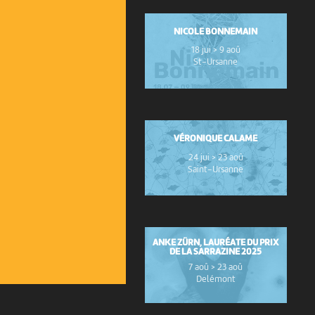
NICOLE BONNEMAIN
18 jui > 9 aoû
St-Ursanne
VÉRONIQUE CALAME
24 jui > 23 aoû
Saint-Ursanne
ANKE ZÜRN, LAURÉATE DU PRIX
DE LA SARRAZINE 2025
7 aoû > 23 aoû
Delémont