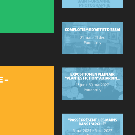
COMPLOTISME D’ART ET D’ESSAI
21 mar > 31 déc
Porrentruy
EXPOSITION EN PLEIN AIR
"PLANTES FICTION" AU JARDIN...
E -
13 jun > 30 mai 2027
Porrentruy
"PASSÉ PRÉSENT. LES MAINS
DANS L’ARGILE"
3 mar 2024 > 3 oct 2027