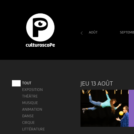
AOÛT
SEPTEM
SA
DI
LU
MA
ME
JE
VE
1
2
3
4
5
6
7
JEU 13 AOÛT
TOUT
EXPOSITION
THÉÂTRE
MUSIQUE
ANIMATION
DANSE
CIRQUE
LITTÉRATURE