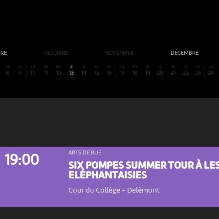
BRE
OCTOBRE
NOVEMBRE
DÉCEMBRE
SA
DI
LU
MA
ME
JE
VE
SA
DI
LU
MA
ME
JE
VE
SA
DI
LU
8
9
10
11
12
13
14
15
16
17
18
19
20
21
22
23
24
ARTS DE RUE
19:00
SIX POMPES SUMMER TOUR À LE
ELÉPHANTAISIES
Cour du Collège
-
Delémont