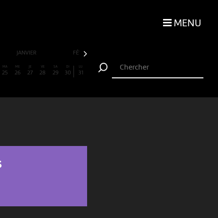
MENU
JANVIER
FÉVRIER
MARS
AVRIL
MA
ME
JE
VE
SA
DI
LU
25
26
27
28
29
30
31
S