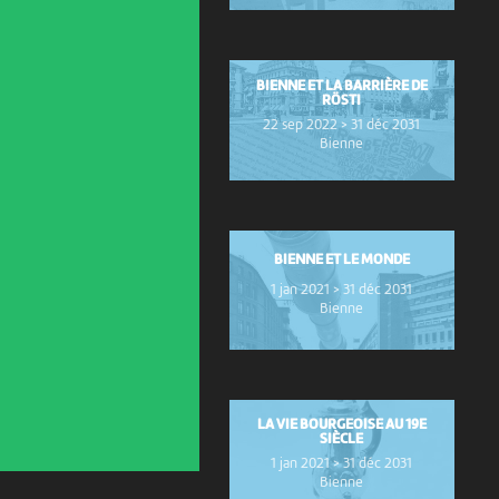
BIENNE ET LA BARRIÈRE DE
RÖSTI
22 sep 2022 > 31 déc 2031
Bienne
BIENNE ET LE MONDE
1 jan 2021 > 31 déc 2031
Bienne
LA VIE BOURGEOISE AU 19E
SIÈCLE
1 jan 2021 > 31 déc 2031
Bienne