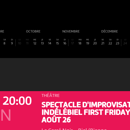
BRE
OCTOBRE
NOVEMBRE
DÉCEMBRE
SA
DI
LU
MA
ME
JE
VE
SA
DI
LU
MA
ME
JE
VE
SA
DI
LU
8
9
10
11
12
13
14
15
16
17
18
19
20
21
22
23
24
THÉÂTRE
20:00
SPECTACLE D'IMPROVISA
ON
INDÉLÉBIEL FIRST FRIDAY
AOÛT 26