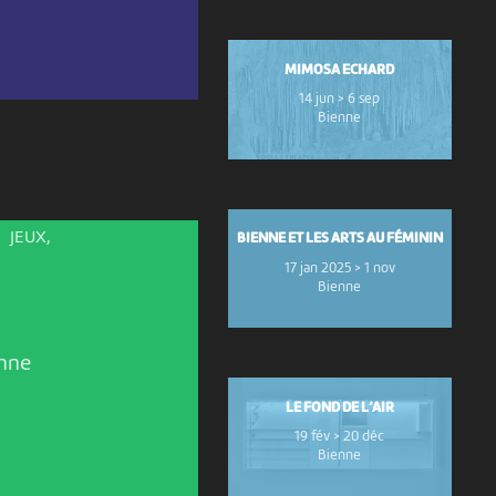
MIMOSA ECHARD
14 jun > 6 sep
Bienne
JEUX,
BIENNE ET LES ARTS AU FÉMININ
17 jan 2025 > 1 nov
Bienne
nne
LE FOND DE L’AIR
19 fév > 20 déc
Bienne