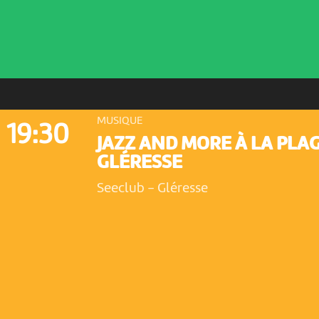
MUSIQUE
19:30
JAZZ AND MORE À LA PLA
GLÉRESSE
Seeclub
-
Gléresse