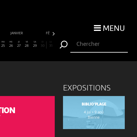
MENU
JANVIER
FÉVRIER
MARS
AVRIL
MA
ME
JE
VE
SA
DI
LU
25
26
27
28
29
30
31
EXPOSITIONS
BIBLIO’PLAGE
TION
4 jui > 9 aoû
Bienne