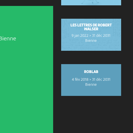
LES LETTRES DE ROBERT
WALSER
9 jan 2022 > 31 déc 2031
Bienne
Bienne
ROBLAB
4 fév 2018 > 31 déc 2031
Bienne