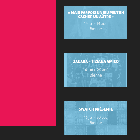
« MAIS PARFOIS UN JEU PEUT EN
CACHER UN AUTRE »
19 jui > 14 aoû
Bienne
ZAGARA - TIZIANA AMICO
14 jun > 29 aoû
Bienne
SWATCH PRÉSENTE
16 jui > 30 aoû
Bienne