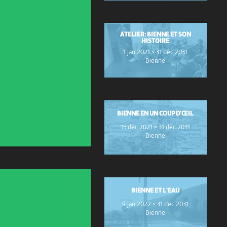
ATELIER: BIENNE ET SON
HISTOIRE
1 jan 2021 > 31 déc 2031
Bienne
BIENNE EN UN COUP D'ŒIL
15 déc 2021 > 31 déc 2031
Bienne
BIENNE ET L'EAU
9 jan 2022 > 31 déc 2031
Bienne