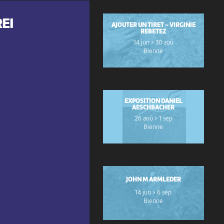
EI
AJOUTER UN TIRET - VIRGINIE
REBETEZ
14 jun > 30 aoû
Bienne
EXPOSITION DANIEL
AESCHBACHER
26 aoû > 1 sep
Bienne
JOHN M ARMLEDER
14 jun > 6 sep
Bienne