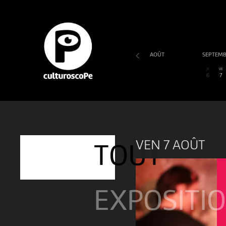
AOÛT
SEPTEM
SA
DI
LU
MA
ME
JE
VE
1
2
3
4
5
6
7
VEN 7 AOÛT
TOUT
EXPOSITI