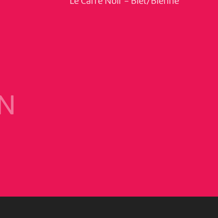
Le Carré Noir
-
Biel/Bienne
N