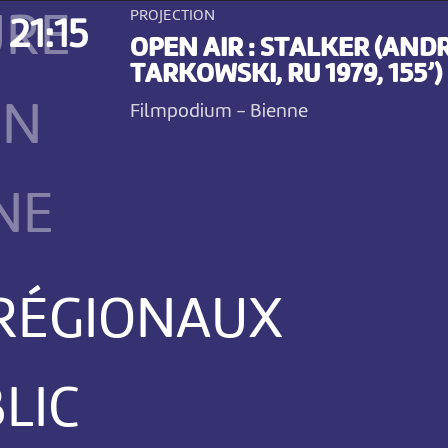
PROJECTION
URE
21:15
OPEN AIR : STALKER (ANDR
TARKOWSKI, RU 1979, 155’)
ON
Filmpodium
-
Bienne
NE
 RÉGIONAUX
LIC