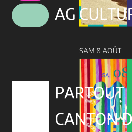
AG CULTU
SAM 8 AOÛT
PARTOUT
CANTON D