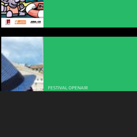
NOUS UTILISONS DES COOKIES
En poursuivant votre navigation sur le culturoscoPe site vous
consentez à l’utilisation de cookies. Les cookies nous
permettent d'analyser le trafic, d’affiner les contenus mis à
votre disposition et renseigner les acteurs·trices culturel·le·s sur
l'intérêt porté à leurs événements.
Plus d'infos
FESTIVAL OPENAIR
COOP FESTIKIDS OPENAIR 2026
10:00
-
Neuchâtel