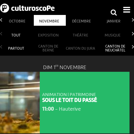
OCTOBRE
NOVEMBRE
DÉCEMBRE
JANVIER
TOUT
EXPOSITION
THÉÂTRE
MUSIQUE
CANTON DE
CANTON DE
PARTOUT
CANTON DU JURA
BERNE
NEUCHÂTEL
ER
DIM 1
NOVEMBRE
ANIMATION | PATRIMOINE
SOUS LE TOIT DU PASSÉ
11:00
-
Hauterive