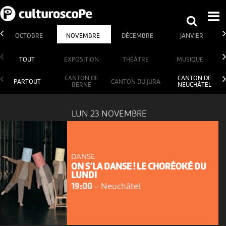
OCTOBRE
NOVEMBRE
DÉCEMBRE
JANVIER
TOUT
EXPOSITION
THÉÂTRE
MUSIQUE
CANTON DE
CANTON DE
PARTOUT
CANTON DU JURA
BERNE
NEUCHÂTEL
LUN 23 NOVEMBRE
DANSE
ON S’LA DANSE ! LE CHORÉOKÉ DU
LUNDI
19:00
-
Neuchâtel